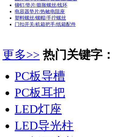
铆钉/垫片/膨胀螺丝/线环
电容器垫片/热敏电阻座
塑料螺丝/螺帽/手拧螺丝
门扣开关/机箱把手/纸箱配件
更多>>
热门关键字：
PC板导槽
PC板耳把
LED灯座
LED导光柱