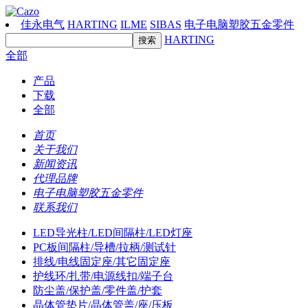
佳永电气
HARTING
ILME
SIBAS
电子电脑塑胶五金零件
HARTING
全部
产品
下载
全部
首页
关于我们
新闻资讯
代理品牌
电子电脑塑胶五金零件
联系我们
LED导光柱/LED间隔柱/LED灯座
PC板间隔柱/导槽/拉柄/测试针
排线/电线固定座/其它固定座
护线环/扎带/电源线扣/端子台
防尘盖/保护盖/零件盖/护套
晶体管垫片/晶体管盖/座/压板