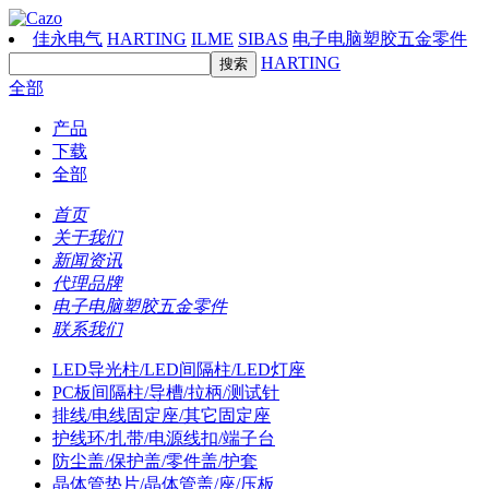
佳永电气
HARTING
ILME
SIBAS
电子电脑塑胶五金零件
HARTING
全部
产品
下载
全部
首页
关于我们
新闻资讯
代理品牌
电子电脑塑胶五金零件
联系我们
LED导光柱/LED间隔柱/LED灯座
PC板间隔柱/导槽/拉柄/测试针
排线/电线固定座/其它固定座
护线环/扎带/电源线扣/端子台
防尘盖/保护盖/零件盖/护套
晶体管垫片/晶体管盖/座/压板