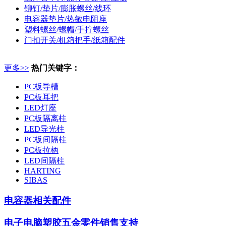
铆钉/垫片/膨胀螺丝/线环
电容器垫片/热敏电阻座
塑料螺丝/螺帽/手拧螺丝
门扣开关/机箱把手/纸箱配件
更多>>
热门关键字：
PC板导槽
PC板耳把
LED灯座
PC板隔离柱
LED导光柱
PC板间隔柱
PC板拉柄
LED间隔柱
HARTING
SIBAS
电容器相关配件
电子电脑塑胶五金零件
销售支持