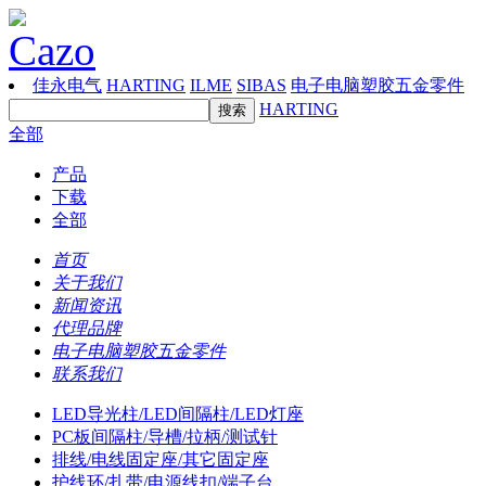
佳永电气
HARTING
ILME
SIBAS
电子电脑塑胶五金零件
HARTING
全部
产品
下载
全部
首页
关于我们
新闻资讯
代理品牌
电子电脑塑胶五金零件
联系我们
LED导光柱/LED间隔柱/LED灯座
PC板间隔柱/导槽/拉柄/测试针
排线/电线固定座/其它固定座
护线环/扎带/电源线扣/端子台