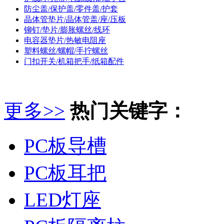
防尘盖/保护盖/零件盖/护套
晶体管垫片/晶体管盖/座/压板
铆钉/垫片/膨胀螺丝/线环
电容器垫片/热敏电阻座
塑料螺丝/螺帽/手拧螺丝
门扣开关/机箱把手/纸箱配件
更多>>
热门关键字：
PC板导槽
PC板耳把
LED灯座