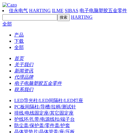
佳永电气
HARTING
ILME
SIBAS
电子电脑塑胶五金零件
HARTING
全部
产品
下载
全部
首页
关于我们
新闻资讯
代理品牌
电子电脑塑胶五金零件
联系我们
LED导光柱/LED间隔柱/LED灯座
PC板间隔柱/导槽/拉柄/测试针
排线/电线固定座/其它固定座
护线环/扎带/电源线扣/端子台
防尘盖/保护盖/零件盖/护套
晶体管垫片/晶体管盖/座/压板