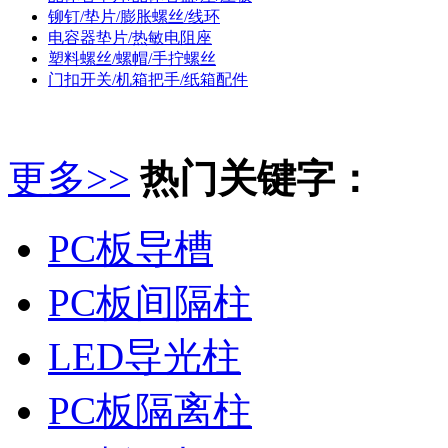
铆钉/垫片/膨胀螺丝/线环
电容器垫片/热敏电阻座
塑料螺丝/螺帽/手拧螺丝
门扣开关/机箱把手/纸箱配件
更多>>
热门关键字：
PC板导槽
PC板间隔柱
LED导光柱
PC板隔离柱