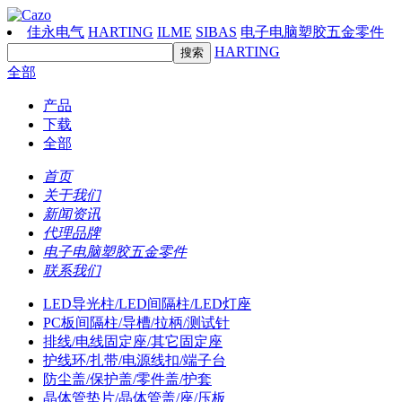
佳永电气
HARTING
ILME
SIBAS
电子电脑塑胶五金零件
HARTING
全部
产品
下载
全部
首页
关于我们
新闻资讯
代理品牌
电子电脑塑胶五金零件
联系我们
LED导光柱/LED间隔柱/LED灯座
PC板间隔柱/导槽/拉柄/测试针
排线/电线固定座/其它固定座
护线环/扎带/电源线扣/端子台
防尘盖/保护盖/零件盖/护套
晶体管垫片/晶体管盖/座/压板